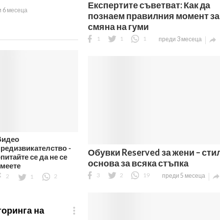
Експертите съветват: Как да
 6 месеца
познаем правилния момент за
смяна на гуми
1
1
1
преди 3 месеца

Видео
предизвикателство -
Обувки Reserved за жени – сти
питайте се да не се
основа за всяка стъпка
смеете
3
2
19
преди 5 месеца
2
1
2
торинга на
