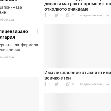
диван и матракът променят по
ци понижава
отколкото очакваме
ане
2
2
2
преди 6 месеца

 6 месеца
 Лицензирано

ългария
дерната платформа за
ния, хиляд...
 6 месеца
Има ли спасение от акнето или
всичко е ген
1
0
0
преди 6 месеца
