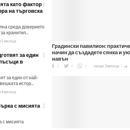
та като фактор

ора на търговска
лна среда доверието
за хранител...
 5 месеца
Градински павилион: практич
начин да създадете сянка и ую
готвят за един

навън
блъсъци в
2
1
1
преди 3 месеца

ят за един от най-
вешката истор...
 6 месеца
бърка с мисията

а с мисията