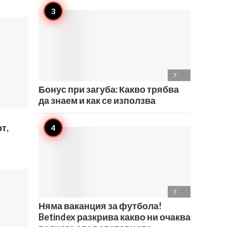

7
Бонус при загуба: Какво трябва
да знаем и как се използва
т,

7
Няма ваканция за футбола!
Betindex разкрива какво ни очаква