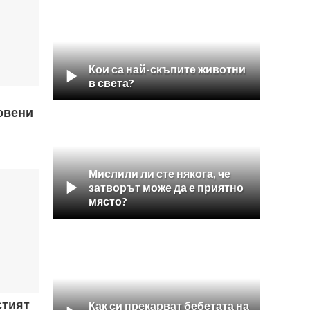
Кои са най-скъпите животни

в света?
овени
Мислили ли сте някога, че

затворът може да е приятно
място?
стият
Как си прекарват бебетата на