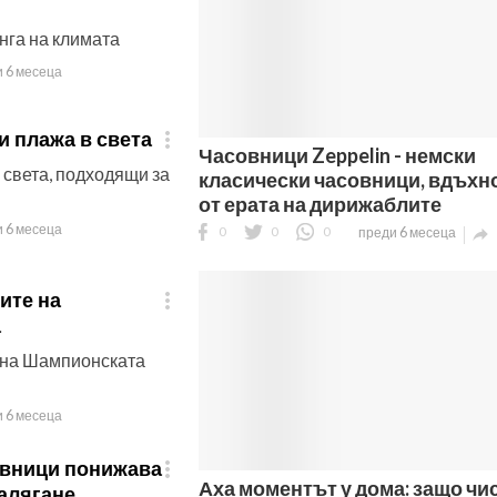
нга на климата
 6 месеца
и плажа в света

Часовници Zeppelin - немски
 света, подходящи за
класически часовници, вдъхн
от ерата на дирижаблите
 6 месеца
0
0
0
преди 6 месеца

ите на

а
 на Шампионската
 6 месеца
авници понижава

Аха моментът у дома: защо чи
алягане