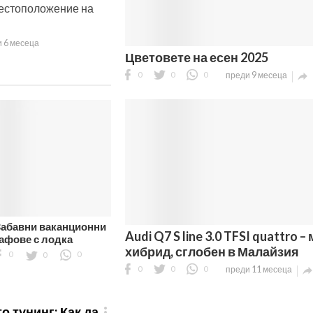
местоположение на
 6 месеца
Цветовете на есен 2025
0
0
0
преди 9 месеца

Забавни ваканционни
Audi Q7 S line 3.0 TFSI quattro –
гафове с лодка
хибрид, сглобен в Малайзия
0
0
0
0
0
0
преди 11 месеца
о тунинг: Как да
