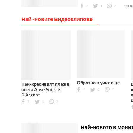
2
1
2
преди
Най -новите Видеоклипове
Обратно в училище
Най-красивият плаж в
света Anse Source
2
1
2
D'Argent
о
2
1
2
Най-новото в мони