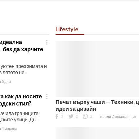
Lifestyle
 идеална

, без да харчите
уютен през зимата и
лятото не...
 6 дни
а как да носите

Печат върху чаши — Техники, ц
адски стил?
идеи за дизайн
рачила границите
3
2
2
преди 2 месеца

ките улици. Дн...
 4 месеца