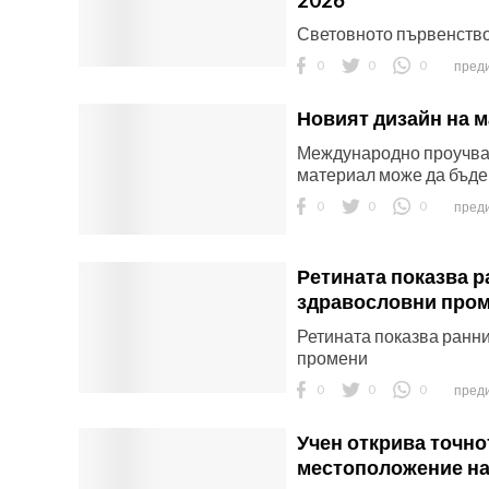
2026
Световното първенство
0
0
0
преди
Новият дизайн на 
Международно проучван
материал може да бъде 
0
0
0
преди
Ретината показва р
здравословни про
Ретината показва ранн
промени
0
0
0
преди
Учен открива точно
местоположение на