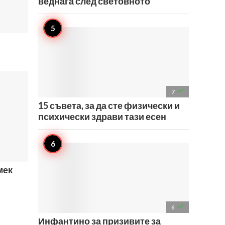
веднага след световното

7
15 съвета, за да сте физически и
психически здрави тази есен
 мек


6
Инфантино за призивите за