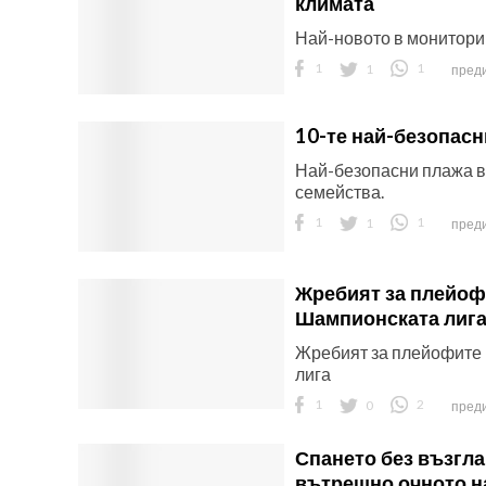
климата
Най-новото в монитори
1
1
1
преди
10-те най-безопасн
Най-безопасни плажа в
семейства.
1
1
1
преди
Жребият за плейоф
Шампионската лиг
Жребият за плейофите
лига
1
0
2
преди
Спането без възгл
вътрешно очното н