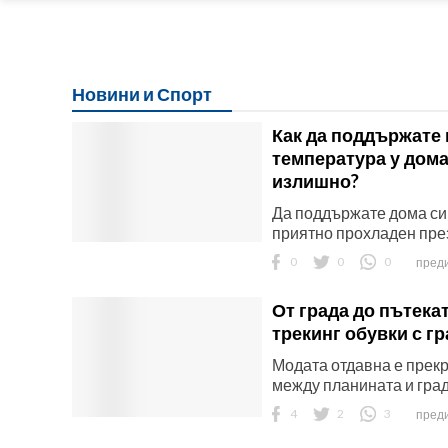
Новини и Спорт
Как да поддържате
температура у дома
излишно?
Да поддържате дома си 
приятно прохладен през 
0
0
0
преди
От града до пътекат
трекинг обувки с гр
Модата отдавна е прек
между планината и градс
4
2
3
преди