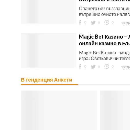
Спането без възглавни
вътрешно очното наляг
0
0
0
преди
Magic Bet Казино –
онлайн казино в Б
Magic Bet Казино – мо
игра! Светкавични тегле
0
0
0
преди
В тенденция Анкети