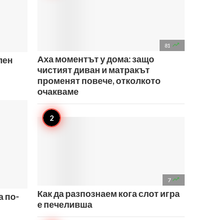

81
Аха моментът у дома: защо
лен
чистият диван и матракът
променят повече, отколкото
очакваме

7
Как да разпознаем кога слот игра
а по-
е печеливша