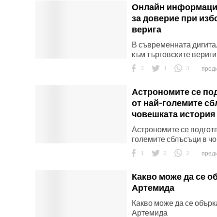
Онлайн информация
за доверие при изб
верига
В съвременната дигита
ност
към търговските вериги 
3
1
3
преди
пазени.
Астрономите се под
от най-големите с
човешката история
Астрономите се подготв
големите сблъсъци в чо
1
2
2
преди
Какво може да се о
Артемида
Какво може да се обърк
Артемида