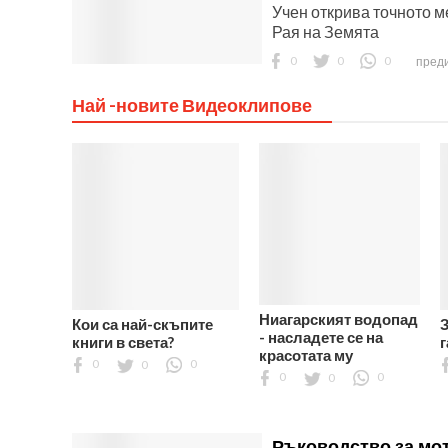
Учен открива точното 
Рая на Земята
0
0
0
преди
Най -новите Видеоклипове
Ниагарският водопад
Кои са най-скъпите
- насладете се на
книги в света?
красотата му
0
0
0
0
0
0
Ръководство за мот