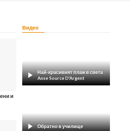
Видео
Най-красивият плаж в света

Anse Source D'Argent
ени и

Обратно в училище