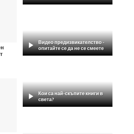
Видео предизвикателство -

ен
опитайте се да не се смеете
т
Кои са най-скъпите книги в

света?