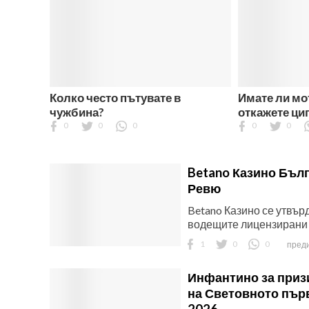
Колко често пътувате в
Имате ли мо
чужбина?
откажете ци
0
0
0
0
0
Betano Казино Бъл
Ревю
Betano Казино се утвърд
водещите лицензирани о
1
0
0
преди
Инфантино за приз
на Световното пър