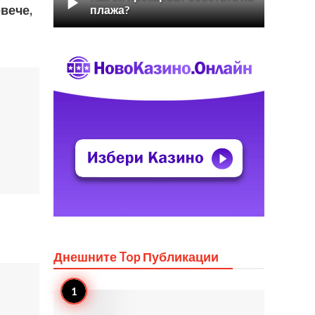

вече,
плажа?
Днешните Top
Публикации