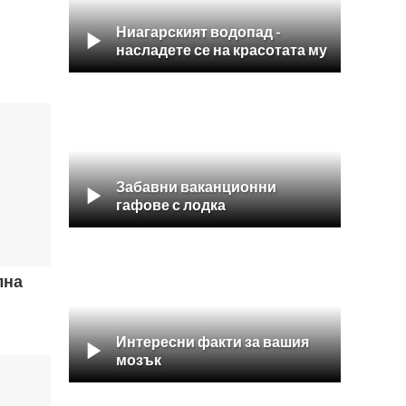
Ниагарският водопад -

насладете се на красотата му
Забавни ваканционни

гафове с лодка
лна

Интересни факти за вашия

мозък