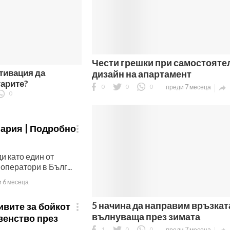
Чести грешки при самостояте
тивация да
дизайн на апартамент
гарите?
0
0
0
преди 7 месеца

0
гария | Подробно

и като един от
ператори в Бълг...
 6 месеца
5 начина да направим връзкат
ивите за бойкот

вълнуваща през зимата
венство през
1
0
0
преди 7 месеца